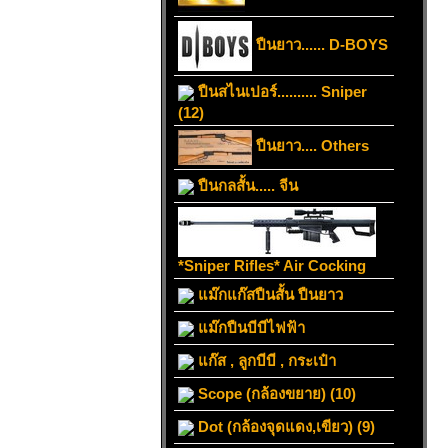
ปืนยาว...... D-BOYS
ปืนสไนเปอร์.......... Sniper
(12)
ปืนยาว.... Others
ปืนกลสั้น..... จีน
*Sniper Rifles* Air Cocking
แม๊กแก๊สปืนสั้น ปืนยาว
แม๊กปืนบีบีไฟฟ้า
แก๊ส , ลูกบีบี , กระเป๋า
Scope (กล้องขยาย) (10)
Dot (กล้องจุดแดง,เขียว) (9)