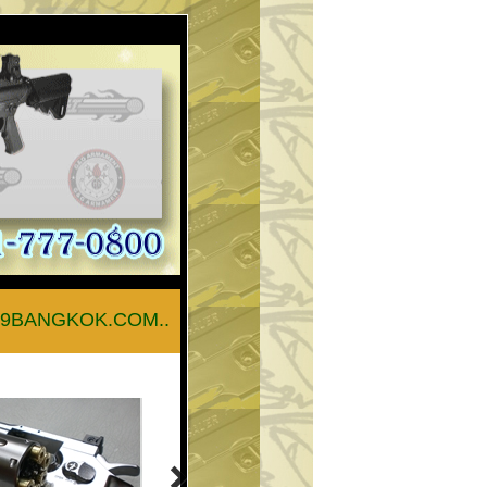
BANGKOK.COM.............สายด่วน 062-2935416.....(เวลา09