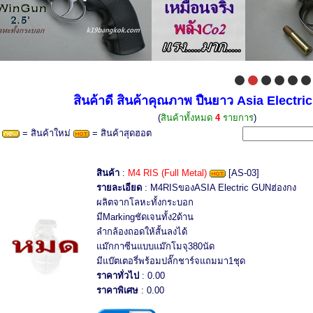
สินค้าดี สินค้าคุณภาพ ปืนยาว Asia Electri
(
สินค้าทั้งหมด
4
รายการ
)
= สินค้าใหม่
= สินค้าสุดฮอต
สินค้า
:
M4 RIS (Full Metal)
[AS-03]
รายละเอียด
: M4RISของASIA Electric GUNฮ่องกง
ผลิตจากโลหะทั้งกระบอก
มีMarkingชัดเจนทั้ง2ด้าน
ลำกล้องถอดให้สั้นลงได้
แม๊กกาซีนแบบแม๊กโมจุ380นัด
มีแบ๊ตเตอรี่พร้อมปลั๊กชาร์จแถมมา1ชุด
ราคาทั่วไป
: 0.00
ราคาพิเศษ
: 0.00