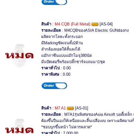
สินค้า
:
M4 CQB (Full Metal)
[AS-04]
รายละเอียด
: M4CQBของASIA Electric GUNฮ่องกง
ผลิตจากโลหะทั้งกระบอก
มีMarkingชัดเจนทั้ง2ด้าน
ลำกล้องถอดให้สั้นลงได้
แม๊กกาซีนแบบแม๊กโมจุ380นัด
มีแบ๊ตเตอรี่พร้อมปลั๊กชาร์จแถมมา1ชุด
ราคาทั่วไป
: 0.00
ราคาพิเศษ
: 0.00
สินค้า
:
M7 A1
[AS-01]
รายละเอียด
: M7A1รุ่นพิเศษของAsia Airsoft บอดี้เหล็
ต้องขึ้นปืนเองให้เหนื่อยและสิ้นเปลืองงบ เพราะผลิตมาเ
*ชอบบุกขึ้นหน้า ไม่ควรพลาด*
ราคาทั่วไป
: 7,000.00