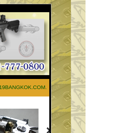
19BANGKOK.COM.............สายด่วน 062-2935416.....(เวลา