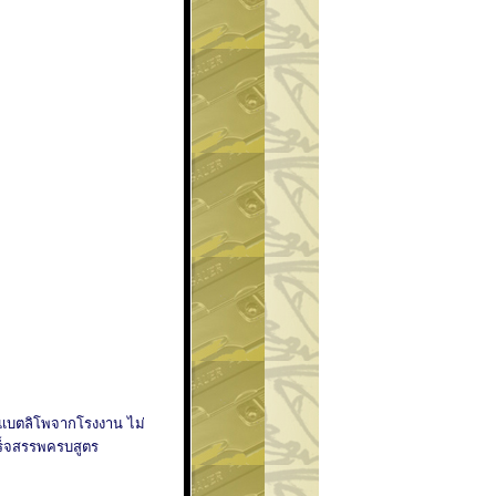
ก แบตลิโพจากโรงงาน ไม่
สร็จสรรพครบสูตร