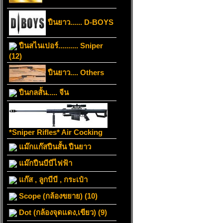
ปืนยาว...... D-BOYS
ปืนสไนเปอร์.......... Sniper
(12)
ปืนยาว.... Others
ปืนกลสั้น..... จีน
*Sniper Rifles* Air Cocking
แม๊กแก๊สปืนสั้น ปืนยาว
แม๊กปืนบีบีไฟฟ้า
แก๊ส , ลูกบีบี , กระเป๋า
Scope (กล้องขยาย) (10)
Dot (กล้องจุดแดง,เขียว) (9)