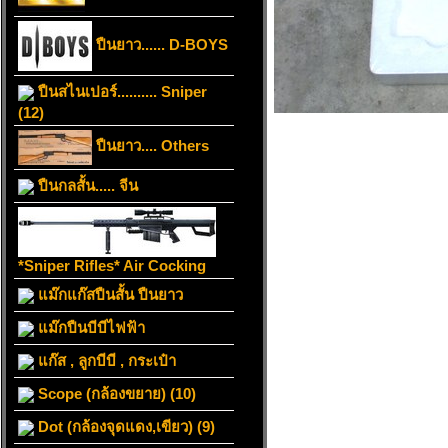
ปืนยาว...... D-BOYS
ปืนสไนเปอร์.......... Sniper
(12)
ปืนยาว.... Others
ปืนกลสั้น..... จีน
*Sniper Rifles* Air Cocking
แม๊กแก๊สปืนสั้น ปืนยาว
แม๊กปืนบีบีไฟฟ้า
แก๊ส , ลูกบีบี , กระเป๋า
Scope (กล้องขยาย) (10)
Dot (กล้องจุดแดง,เขียว) (9)