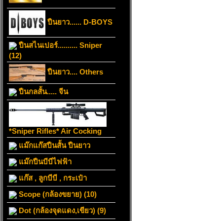
ปืนยาว...... D-BOYS
ปืนสไนเปอร์.......... Sniper
(12)
ปืนยาว.... Others
ปืนกลสั้น..... จีน
*Sniper Rifles* Air Cocking
แม๊กแก๊สปืนสั้น ปืนยาว
แม๊กปืนบีบีไฟฟ้า
แก๊ส , ลูกบีบี , กระเป๋า
Scope (กล้องขยาย) (10)
Dot (กล้องจุดแดง,เขียว) (9)