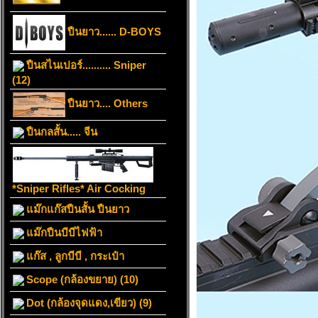
ปืนยาว...... D-BOYS
ปืนสไนเปอร์.......... Sniper
(12)
ปืนยาว.... Others
ปืนกลสั้น..... จีน
*Sniper Rifles* Air Cocking
แม๊กแก๊สปืนสั้น ปืนยาว
แม๊กปืนบีบีไฟฟ้า
แก๊ส , ลูกบีบี , กระเป๋า
Scope (กล้องขยาย) (10)
Dot (กล้องจุดแดง,เขียว) (9)