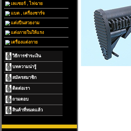
เลเเซอร์ , ไฟฉาย
แบต , เครื่องชาร์จ
แต่งปืนสวยงาม
แต่งภายในให้แรง
เตรื่องแต่งกาย
วิธีการชำระเงิน
บทความน่ารู้
สมัครสมาชิก
ติดต่อเรา
ถามตอบ
สินค้าที่หมดแล้ว