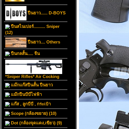
ปืนยาว...... D-BOYS
ปืนสไนเปอร์.......... Sniper
(12)
ปืนยาว.... Others
ปืนกลสั้น..... จีน
*Sniper Rifles* Air Cocking
แม๊กแก๊สปืนสั้น ปืนยาว
แม๊กปืนบีบีไฟฟ้า
แก๊ส , ลูกบีบี , กระเป๋า
Scope (กล้องขยาย) (10)
Dot (กล้องจุดแดง,เขียว) (9)