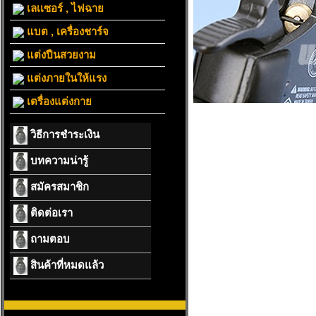
เลเเซอร์ , ไฟฉาย
แบต , เครื่องชาร์จ
แต่งปืนสวยงาม
แต่งภายในให้แรง
เตรื่องแต่งกาย
วิธีการชำระเงิน
บทความน่ารู้
สมัครสมาชิก
ติดต่อเรา
ถามตอบ
สินค้าที่หมดแล้ว