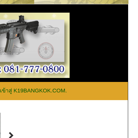
าสู่ K19BANGKOK.COM.............สายด่วน 062-2935416....