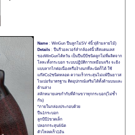
Name
: WinGun ปืนลูกโม่SV 4นิ้ว(ด้ามลายไม้)
Details
: ปืนรีวอลเวอร์ลำกล้อง4นิ้วสีสแตนเลส
ของWinGunไต้หวัน เป็นปืนบีบีชนิดลูกโม่ที่ผลิตจาก
โลหะทั้งกระบอก ระบบปฎิบัติการเหมือนจริง จะยิง
แบบลากไกต่อเนื่องหรือง้างนกที่ละนัดก็ได้ ใช้
แก๊สCo2ชนิดหลอด ความเร็วกระสุนไม่แพ้ปืนยาวส
ไนเปอร์มาตรฐาน ติดอุปกรณ์เสริมได้ทั้งด้านบนและ
ด้านล่าง
สลักหมายเลขกำกับที่ด้านขวาทุกกระบอก(ไม่ซ้ำ
กัน)
*ภายในกล่องประกอบด้วย
ปืน1กระบอก
ลูกบีบี1ขวดเล็ก
ปลอกกระสุน6นัด
ตัวโหลดเร็ว1อัน