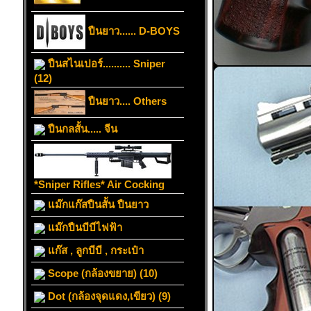
ปืนยาว...... D-BOYS
ปืนสไนเปอร์.......... Sniper
(12)
ปืนยาว.... Others
ปืนกลสั้น..... จีน
*Sniper Rifles* Air Cocking
แม๊กแก๊สปืนสั้น ปืนยาว
แม๊กปืนบีบีไฟฟ้า
แก๊ส , ลูกบีบี , กระเป๋า
Scope (กล้องขยาย) (10)
Dot (กล้องจุดแดง,เขียว) (9)