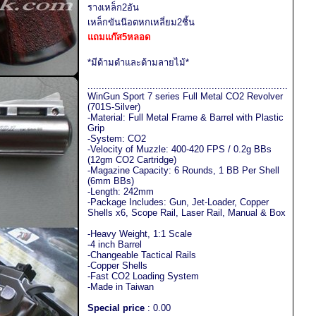
รางเหล็ก2อัน
เหล็กขันน๊อตหกเหลี่ยม2ชิ้น
แถมแก๊ส5หลอด
*มีด้ามดำและด้ามลายไม้*
.......................................................................
WinGun Sport 7 series Full Metal CO2 Revolver
(701S-Silver)
-Material: Full Metal Frame & Barrel with Plastic
Grip
-System: CO2
-Velocity of Muzzle: 400-420 FPS / 0.2g BBs
(12gm CO2 Cartridge)
-Magazine Capacity: 6 Rounds, 1 BB Per Shell
(6mm BBs)
-Length: 242mm
-Package Includes: Gun, Jet-Loader, Copper
Shells x6, Scope Rail, Laser Rail, Manual & Box
-Heavy Weight, 1:1 Scale
-4 inch Barrel
-Changeable Tactical Rails
-Copper Shells
-Fast CO2 Loading System
-Made in Taiwan
Special price
: 0.00