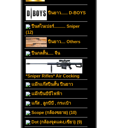
ปืนยาว...... D-BOYS
ปืนสไนเปอร์.......... Sniper
(12)
ปืนยาว.... Others
ปืนกลสั้น..... จีน
*Sniper Rifles* Air Cocking
แม๊กแก๊สปืนสั้น ปืนยาว
แม๊กปืนบีบีไฟฟ้า
แก๊ส , ลูกบีบี , กระเป๋า
Scope (กล้องขยาย) (10)
Dot (กล้องจุดแดง,เขียว) (9)