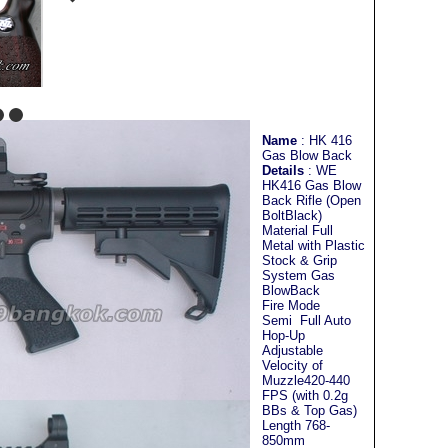
Name
: HK 416
Gas Blow Back
Details
: WE
HK416 Gas Blow
Back Rifle (Open
BoltBlack)
Material Full
Metal with Plastic
Stock & Grip
System Gas
BlowBack
Fire Mode
Semi Full Auto
Hop-Up
Adjustable
Velocity of
Muzzle420-440
FPS (with 0.2g
BBs & Top Gas)
Length 768-
850mm