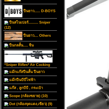
ปืนยาว...... D-BOYS
ปืนสไนเปอร์.......... Sniper
(12)
ปืนยาว.... Others
ปืนกลสั้น..... จีน
*Sniper Rifles* Air Cocking
แม๊กแก๊สปืนสั้น ปืนยาว
แม๊กปืนบีบีไฟฟ้า
แก๊ส , ลูกบีบี , กระเป๋า
Scope (กล้องขยาย) (10)
Dot (กล้องจุดแดง,เขียว) (9)