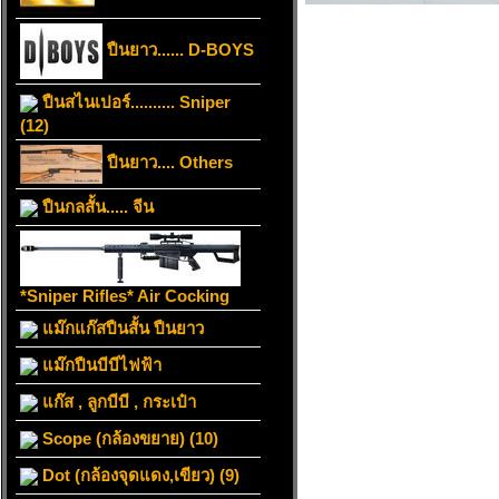
ปืนยาว...... D-BOYS
ปืนสไนเปอร์.......... Sniper
(12)
ปืนยาว.... Others
ปืนกลสั้น..... จีน
*Sniper Rifles* Air Cocking
แม๊กแก๊สปืนสั้น ปืนยาว
แม๊กปืนบีบีไฟฟ้า
แก๊ส , ลูกบีบี , กระเป๋า
Scope (กล้องขยาย) (10)
Dot (กล้องจุดแดง,เขียว) (9)