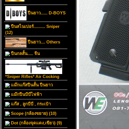
ปืนยาว...... D-BOYS
ปืนสไนเปอร์.......... Sniper
(12)
ปืนยาว.... Others
ปืนกลสั้น..... จีน
*Sniper Rifles* Air Cocking
แม๊กแก๊สปืนสั้น ปืนยาว
แม๊กปืนบีบีไฟฟ้า
แก๊ส , ลูกบีบี , กระเป๋า
Scope (กล้องขยาย) (10)
Dot (กล้องจุดแดง,เขียว) (9)