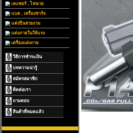
เลเเซอร์ , ไฟฉาย
แบต , เครื่องชาร์จ
แต่งปืนสวยงาม
แต่งภายในให้แรง
เตรื่องแต่งกาย
วิธีการชำระเงิน
บทความน่ารู้
สมัครสมาชิก
ติดต่อเรา
ถามตอบ
สินค้าที่หมดแล้ว