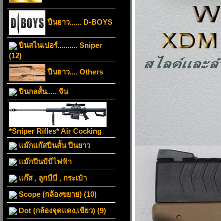
ปืนยาว...... D-BOYS
ปืนสไนเปอร์.......... Sniper
(12)
ปืนยาว.... Others
ปืนกลสั้น..... จีน
*Sniper Rifles* Air Cocking
แม๊กแก๊สปืนสั้น ปืนยาว
แม๊กปืนบีบีไฟฟ้า
แก๊ส , ลูกบีบี , กระเป๋า
Scope (กล้องขยาย) (10)
Dot (กล้องจุดแดง,เขียว) (9)