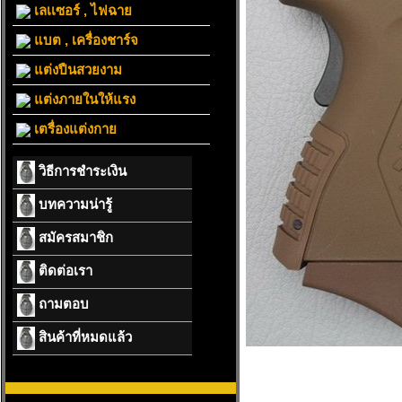
เลเเซอร์ , ไฟฉาย
แบต , เครื่องชาร์จ
แต่งปืนสวยงาม
แต่งภายในให้แรง
เตรื่องแต่งกาย
วิธีการชำระเงิน
บทความน่ารู้
สมัครสมาชิก
ติดต่อเรา
ถามตอบ
สินค้าที่หมดแล้ว