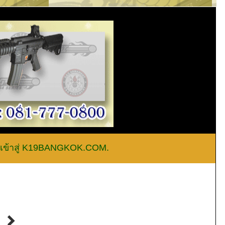
้าสู่ K19BANGKOK.COM.............สายด่วน 062-2935416....