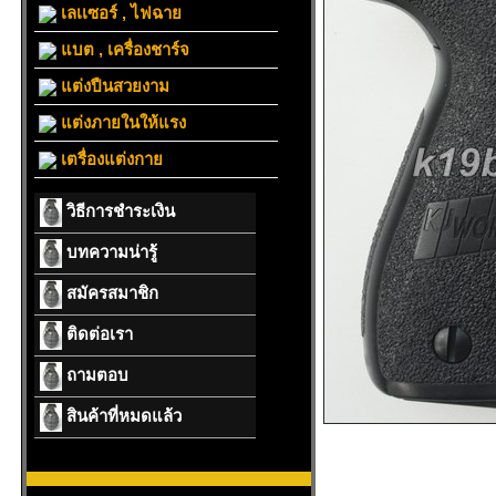
เลเเซอร์ , ไฟฉาย
แบต , เครื่องชาร์จ
แต่งปืนสวยงาม
แต่งภายในให้แรง
เตรื่องแต่งกาย
วิธีการชำระเงิน
บทความน่ารู้
สมัครสมาชิก
ติดต่อเรา
ถามตอบ
สินค้าที่หมดแล้ว