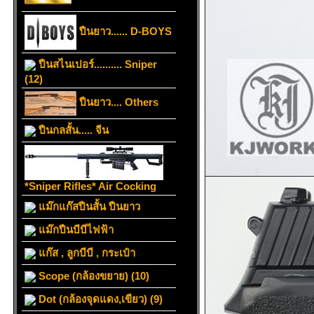
ปืนยาว...... D-BOYS
ปืนสไนเปอร์.......... Sniper
(12)
ปืนยาว.... Others
ปืนกลสั้น..... จีน
*Sniper Rifles* Air Cocking
แม๊กแก๊สปืนสั้น ปืนยาว
แม๊กปืนบีบีไฟฟ้า
แก๊ส , ลูกบีบี , กระเป๋า
Scope (กล้องขยาย) (10)
Dot (กล้องจุดแดง,เขียว) (9)