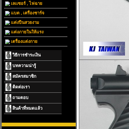
เลเเซอร์ , ไฟฉาย
แบต , เครื่องชาร์จ
แต่งปืนสวยงาม
แต่งภายในให้แรง
เตรื่องแต่งกาย
วิธีการชำระเงิน
บทความน่ารู้
สมัครสมาชิก
ติดต่อเรา
ถามตอบ
สินค้าที่หมดแล้ว