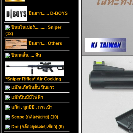
ปืนยาว...... D-BOYS
ปืนสไนเปอร์.......... Sniper
(12)
ปืนยาว.... Others
ปืนกลสั้น..... จีน
*Sniper Rifles* Air Cocking
แม๊กแก๊สปืนสั้น ปืนยาว
แม๊กปืนบีบีไฟฟ้า
แก๊ส , ลูกบีบี , กระเป๋า
Scope (กล้องขยาย) (10)
Dot (กล้องจุดแดง,เขียว) (9)